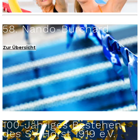
58. Nando-Burchard
Zur Übersicht
100-Jähriges Bestehen
des SV Horst 1919 e.V.