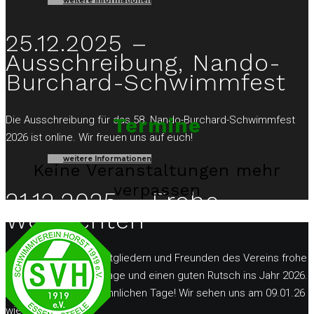
weitere Informationen
25.12.2025 –
Ausschreibung, Nando-
Burchard-Schwimmfest
Die Ausschreibung für das 58. Nando-Burchard-Schwimmfest
Termine
2026 ist online. Wir freuen uns auf euch!
weitere Informationen
Keine Veranstaltungen mehr
verpassen
21.12.2025 – Frohe
Weihachten
Wir wünschen allen Mitgliedern und Freunden des Vereins frohe
und besinnliche Festtage und einen guten Rutsch ins Jahr 2026.
Genießen wir die besinnlichen Tage! Wir sehen uns am 09.01.26
wieder.