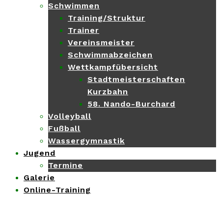
Schwimmen
Training/Struktur
Trainer
Vereinsmeister
Schwimmabzeichen
Wettkampfübersicht
Stadtmeisterschaften
Kurzbahn
58. Nando-Burchard
Volleyball
Fußball
Wassergymnastik
Jugend
Termine
Galerie
Online-Training
-->