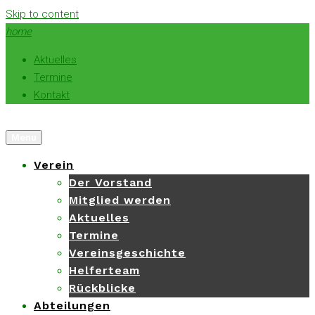
Skip to content
home
Aktuelles
Termine
Kontakt
Menu
Verein
Der Vorstand
Mitglied werden
Aktuelles
Termine
Vereinsgeschichte
Helferteam
Rückblicke
Abteilungen